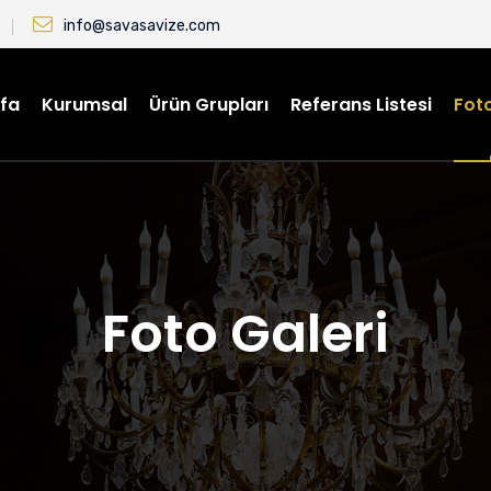
info@savasavize.com
fa
Kurumsal
Ürün Grupları
Referans Listesi
Foto
Foto Galeri