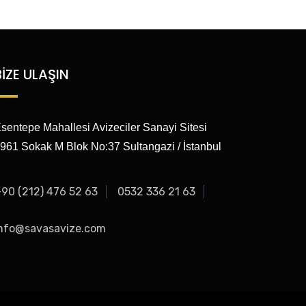
BİZE ULAŞIN
sentepe Mahallesi Avizeciler Sanayi Sitesi
961 Sokak M Blok No:37 Sultangazi / İstanbul
90 (212) 476 52 63
0532 336 21 63
nfo@savasavize.com