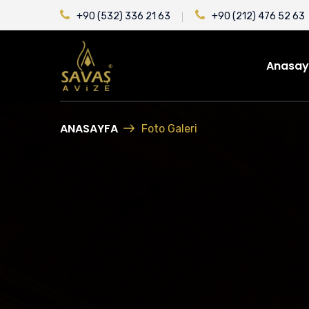
+90 (532) 336 21 63
+90 (212) 476 52 63
Anasay
ANASAYFA
Foto Galeri