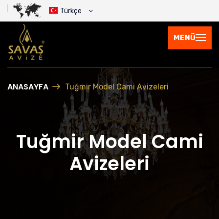
Türkçe
MENÜ
ANASAYFA
Tuğmir Model Cami Avizeleri
Tuğmir Model Cami
Avizeleri