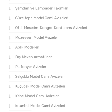
Şamdan ve Lambader Takımları
Güzeltepe Model Cami Avizeleri
Otel-Merasim-Kongre-Konferans Avizeleri
Müzeyyen Model Avizeler
Aplik Modelleri
Dış Mekan Armatürler
Plafonyer Avizeler
Selçuklu Model Cami Avizeleri
Küçücek Model Cami Avizeleri
Kabe Model Cami Avizeleri
İstanbul Model Cami Avizeleri