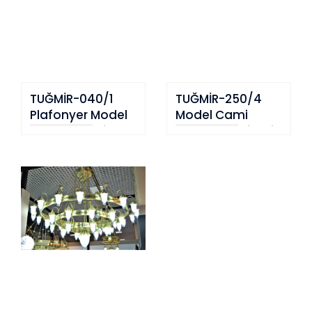
TUĞMİR-040/1
TUĞMİR-250/4
Plafonyer Model
Model Cami
Cami Avizesi
Avizesi Özellikleri
Özellikleri