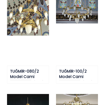
TUĞMİR-080/2
TUĞMİR-100/2
Model Cami
Model Cami
Avizesi Özellikleri
Avizesi Özellikleri